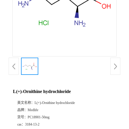
L(+)-Ornithine hydrochloride
英文名称：
L(+)-Ornithine hydrochloride
品牌：
Medlife
货号：
PC18901-50mg
cas：
3184-13-2