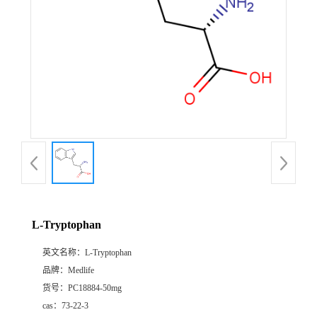
L-Tryptophan
英文名称：
L-Tryptophan
品牌：
Medlife
货号：
PC18884-50mg
cas：
73-22-3