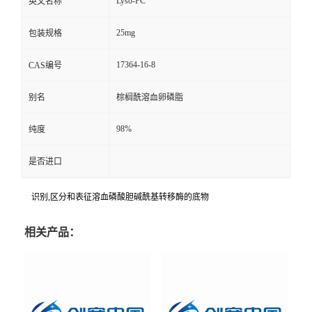
Lyso-PC
英文名称
25mg
包装规格
17364-16-8
CAS编号
别名
棕榈酰溶血卵磷脂
98%
纯度
是否进口
识别,区分和表征溶血磷酸胆碱酰基转移酶的底物
相关产品：