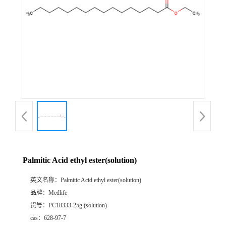
Palmitic Acid ethyl ester(solution)
英文名称：
Palmitic Acid ethyl ester(solution)
品牌：
Medlife
货号：
PC18333-25g (solution)
cas：
628-97-7