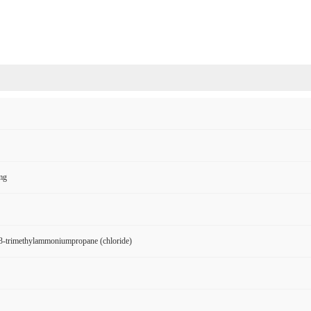
mg
-3-trimethylammoniumpropane (chloride)