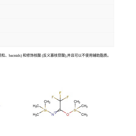
 (质粒、bacmids) 和修饰核酸 (反义寡核苷酸),并且可以不使用辅助脂质。