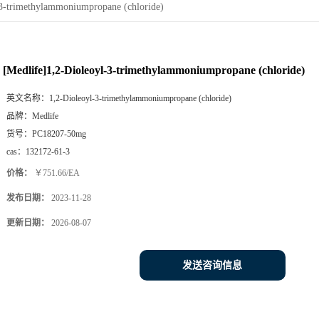
-3-trimethylammoniumpropane (chloride)
[Medlife]1,2-Dioleoyl-3-trimethylammoniumpropane (chloride)
英文名称：
1,2-Dioleoyl-3-trimethylammoniumpropane (chloride)
品牌：
Medlife
货号：
PC18207-50mg
cas：
132172-61-3
价格：
￥751.66/EA
发布日期：
2023-11-28
更新日期：
2026-08-07
发送咨询信息