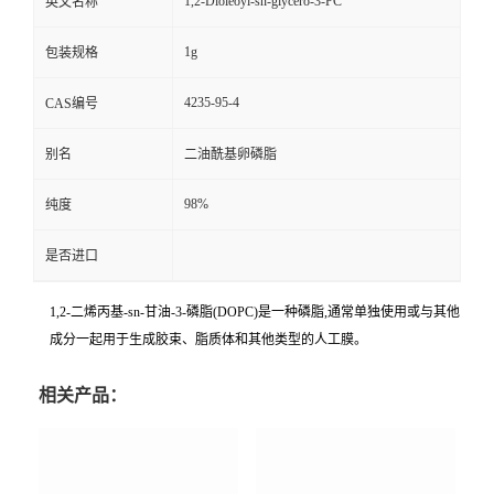
1,2-Dioleoyl-sn-glycero-3-PC
英文名称
1g
包装规格
4235-95-4
CAS编号
别名
二油酰基卵磷脂
98%
纯度
是否进口
1,2-二烯丙基-sn-甘油-3-磷脂(DOPC)是一种磷脂,通常单独使用或与其他
成分一起用于生成胶束、脂质体和其他类型的人工膜。
相关产品：