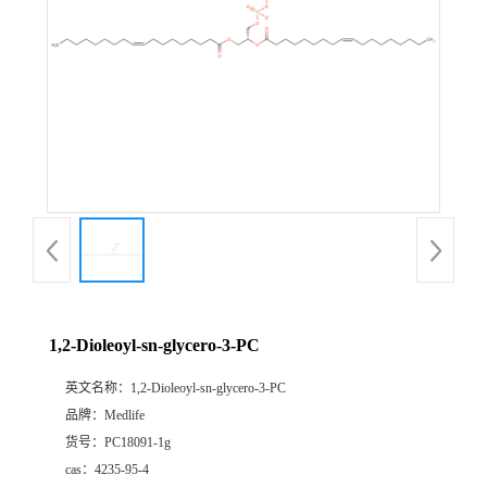
1,2-Dioleoyl-sn-glycero-3-PC
英文名称：
1,2-Dioleoyl-sn-glycero-3-PC
品牌：
Medlife
货号：
PC18091-1g
cas：
4235-95-4