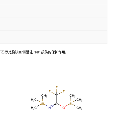
e 消除了乙醇对脑缺血/再灌注 (I/R) 损伤的保护作用。