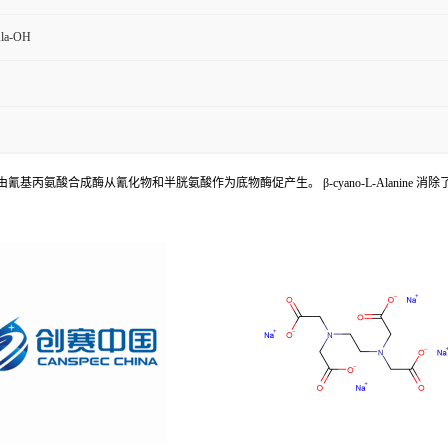
Ala-OH
等植物中广泛存在的腈,由氰基丙氨酸合成酶从氰化物和半胱氨酸作为底物酶促产生。 β-cyano-L-Alanin