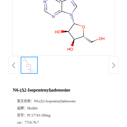
N6-(Δ2-Isopentenyl)adenosine
英文名称：
N6-(Δ2-Isopentenyl)adenosine
品牌：
Medlife
货号：
PC17743-100mg
cas：
7724-76-7