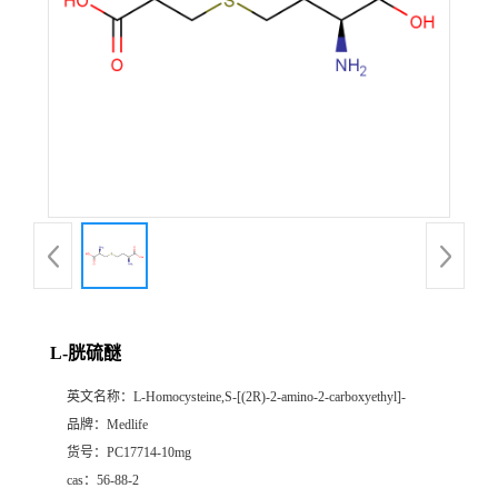
L-胱硫醚
英文名称：
L-Homocysteine,S-[(2R)-2-amino-2-carboxyethyl]-
品牌：
Medlife
货号：
PC17714-10mg
cas：
56-88-2