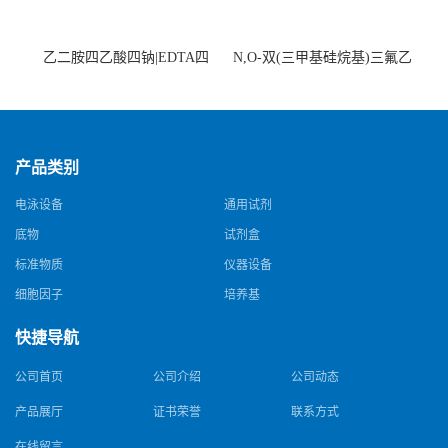
乙二胺四乙酸四钠|EDTA四
N,O-双(三甲基硅烷基)三氟乙
钠，Sodium edetate，64-02-8
酰胺，25561-30-2，98+％
产品类别
电泳设备
通用试剂
底物
试剂盒
标准物质
仪器设备
细胞因子
培养基
快捷导航
公司首页
公司介绍
公司动态
产品展厅
证书荣誉
联系方式
在线留言