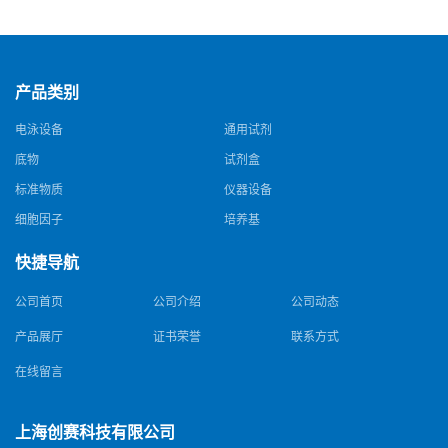
钠，Sodium edetate，64-02-8
酰胺，25561-30-2，98+％
产品类别
电泳设备
通用试剂
底物
试剂盒
标准物质
仪器设备
细胞因子
培养基
快捷导航
公司首页
公司介绍
公司动态
产品展厅
证书荣誉
联系方式
在线留言
上海创赛科技有限公司