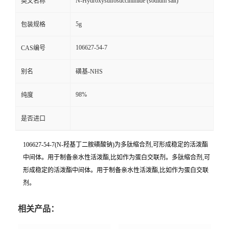
N-Hydroxysulfosuccinimide (sodium salt)
英文名称
5g
包装规格
106627-54-7
CAS编号
别名
磺基-NHS
98%
纯度
是否进口
106627-54-7(N-羟基丁二胺磺酸钠)为多肽缩合剂,可形成稳定的活泼酯
中间体。用于制备亲水性活泼酯,比如作为蛋白交联剂。多肽缩合剂,可
形成稳定的活泼酯中间体。用于制备亲水性活泼酯,比如作为蛋白交联
剂。
相关产品：