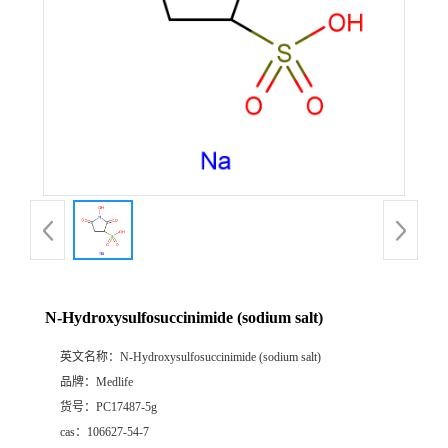
N-Hydroxysulfosuccinimide (sodium salt)
英文名称：
N-Hydroxysulfosuccinimide (sodium salt)
品牌：
Medlife
货号：
PC17487-5g
cas：
106627-54-7