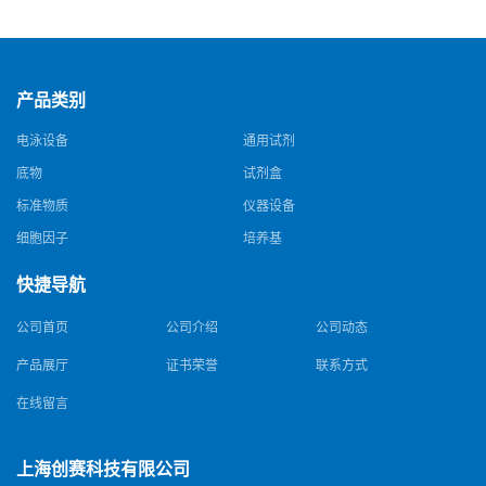
钠，Sodium edetate，64-02-8
酰胺，25561-30-2，98+％
产品类别
电泳设备
通用试剂
底物
试剂盒
标准物质
仪器设备
细胞因子
培养基
快捷导航
公司首页
公司介绍
公司动态
产品展厅
证书荣誉
联系方式
在线留言
上海创赛科技有限公司