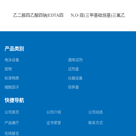
乙二胺四乙酸四钠|EDTA四
N,O-双(三甲基硅烷基)三氟乙
钠，Sodium edetate，64-02-8
酰胺，25561-30-2，98+％
产品类别
电泳设备
通用试剂
底物
试剂盒
标准物质
仪器设备
细胞因子
培养基
快捷导航
公司首页
公司介绍
公司动态
产品展厅
证书荣誉
联系方式
在线留言