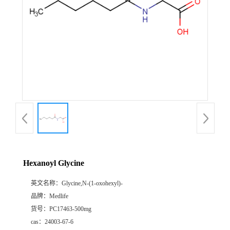
Hexanoyl Glycine
英文名称：
Glycine,N-(1-oxohexyl)-
品牌：
Medlife
货号：
PC17463-500mg
cas：
24003-67-6