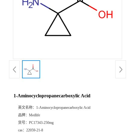
1-Aminocyclopropanecarboxylic Acid
英文名称：
1-Aminocyclopropanecarboxylic Acid
品牌：
Medlife
货号：
PC17343-250mg
cas：
22059-21-8