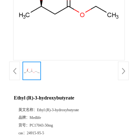
Ethyl (R)-3-hydroxybutyrate
英文名称：
Ethyl (R)-3-hydroxybutyrate
品牌：
Medlife
货号：
PC17043-50mg
cas：
24915-95-5