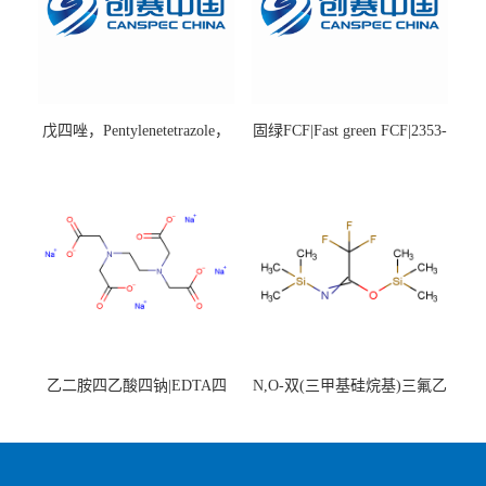
戊四唑，Pentylenetetrazole，
固绿FCF|Fast green FCF|2353-
98%|54-95-5
45-9|BS 85%
乙二胺四乙酸四钠|EDTA四
N,O-双(三甲基硅烷基)三氟乙
钠，Sodium edetate，64-02-8
酰胺，25561-30-2，98+％