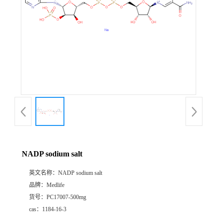
NADP sodium salt
英文名称：
NADP sodium salt
品牌：
Medlife
货号：
PC17007-500mg
cas：
1184-16-3