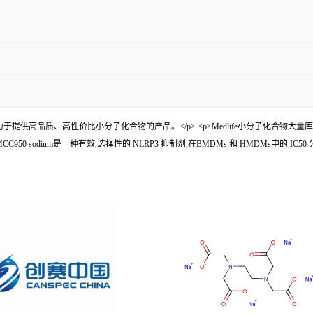
/p> <p>Medlife,致力于提供高品质、高性价比小分子化合物的产品。</p> <p>Medlif
sodium是一种有效,选择性的 NLRP3 抑制剂,在BMDMs 和 HMDMs中的 IC50 分别为 7.5 n