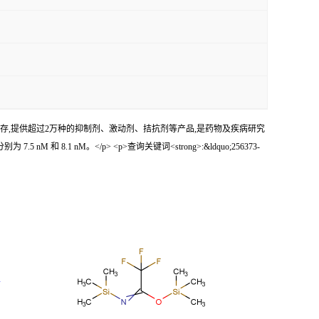
e小分子化合物大量库存,提供超过2万种的抑制剂、激动剂、拮抗剂等产品,是药物及疾病研究
M 和 8.1 nM。</p> <p>查询关键词<strong>:&ldquo;256373-