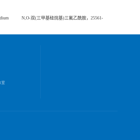
ium
N,O-双(三甲基硅烷基)三氟乙酰胺，25561-
30-2，98+％
1室