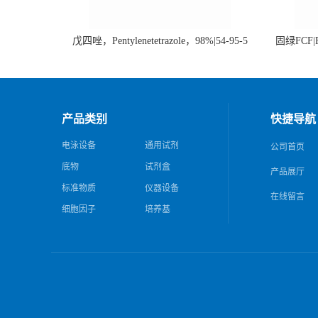
戊四唑，Pentylenetetrazole，98%|54-95-5
固绿FCF|Fa
产品类别
快捷导航
电泳设备
通用试剂
公司首页
底物
试剂盒
产品展厅
标准物质
仪器设备
在线留言
细胞因子
培养基