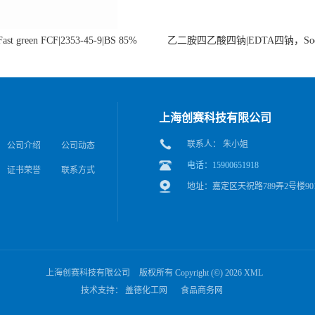
st green FCF|2353-45-9|BS 85%
乙二胺四乙酸四钠|EDTA四钠，Sod
edetate，64-02-8
上海创赛科技有限公司
联系人： 朱小姐
公司介绍
公司动态
电话：15900651918
证书荣誉
联系方式
地址：嘉定区天祝路789弄2号楼90
上海创赛科技有限公司
版权所有 Copyright (©) 2026
XML
技术支持：
盖德化工网
食品商务网