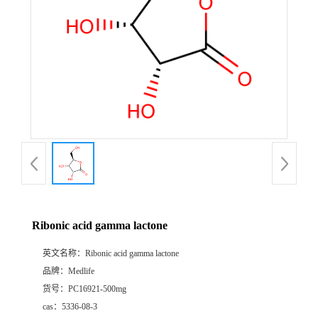
Ribonic acid gamma lactone
英文名称：
Ribonic acid gamma lactone
品牌：
Medlife
货号：
PC16921-500mg
cas：
5336-08-3