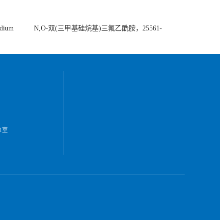
ium
N,O-双(三甲基硅烷基)三氟乙酰胺，25561-
30-2，98+％
1室