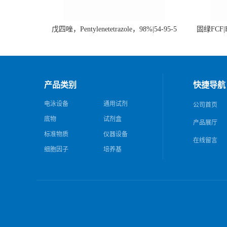
戊四唑，Pentylenetetrazole，98%|54-95-5
固绿FCF|Fa
产品类别
快捷导航
电泳设备
通用试剂
公司首页
底物
试剂盒
产品展厅
标准物质
仪器设备
在线留言
细胞因子
培养基