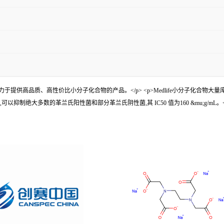
货。</p> <p>Medlife,致力于提供高品质、高性价比小分子化合物的产品。</p> <p>Medl
可以抑制绝大多数的革兰氏阳性菌和部分革兰氏阴性菌,其 IC50 值为160 &mu;g/mL。</p> <p>查询关