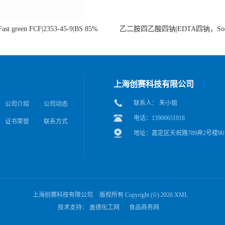
st green FCF|2353-45-9|BS 85%
乙二胺四乙酸四钠|EDTA四钠，Sod
edetate，64-02-8
上海创赛科技有限公司
联系人： 朱小姐
公司介绍
公司动态
电话：15900651918
证书荣誉
联系方式
地址：嘉定区天祝路789弄2号楼90
上海创赛科技有限公司
版权所有 Copyright (©) 2026
XML
技术支持：
盖德化工网
食品商务网