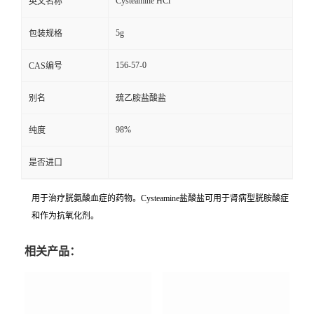
Cysteamine HCl
英文名称
5g
包装规格
156-57-0
CAS编号
别名
巯乙胺盐酸盐
98%
纯度
是否进口
用于治疗胱氨酸血症的药物。Cysteamine盐酸盐可用于肾病型胱胺酸症
和作为抗氧化剂。
相关产品：