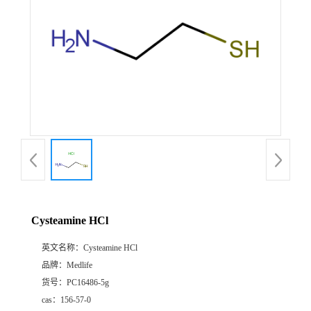
Cysteamine HCl
英文名称：
Cysteamine HCl
品牌：
Medlife
货号：
PC16486-5g
cas：
156-57-0