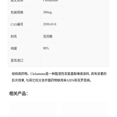
Clofazimine
英文名称
500mg
包装规格
2030-63-9
CAS编号
别名
克风敏
98%
纯度
是否进口
结核病药物。Clofazimine是一种脂溶性亚氨基酚嗪类染料, 具有显著的
抗炎效果, 与其它抗分支杆菌药物联用来AIDS和克罗恩病。
相关产品：