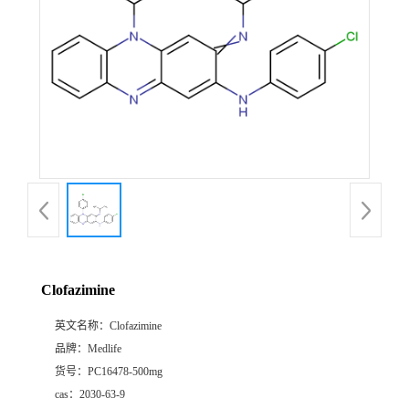
Clofazimine
英文名称：
Clofazimine
品牌：
Medlife
货号：
PC16478-500mg
cas：
2030-63-9