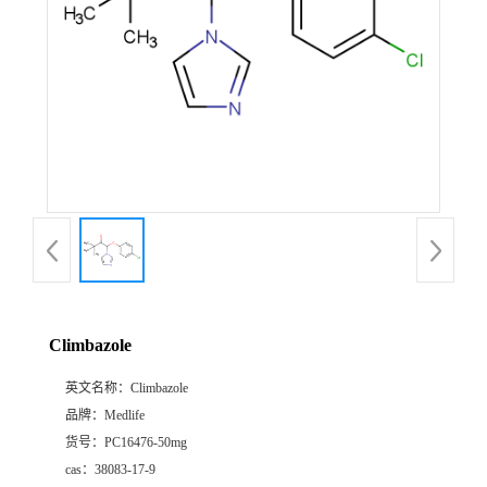
Climbazole
英文名称：
Climbazole
品牌：
Medlife
货号：
PC16476-50mg
cas：
38083-17-9