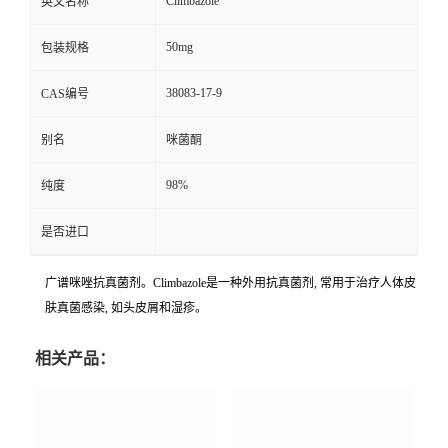
Climbazole
英文名称
50mg
包装规格
38083-17-9
CAS编号
别名
咪菌酮
98%
纯度
是否进口
广谱咪唑抗真菌剂。Climbazole是一种外用抗真菌剂, 常用于治疗人体皮
肤真菌感染, 如头皮屑和湿疹。
相关产品：