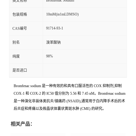
Bromfenac Sodium
英文名称
10mM(in1mLDMSO)
包装规格
91714-93-1
CAS编号
别名
溴苯酸钠
98%
纯度
是否进口
Bromfenac sodium 是一种有效的和具有口服活性的 COX 抑制剂,抑制
COX-1 和 COX-2 的 IC50 值分别为 5.56 和 7.45 nM。Bromfenac sodium
是一种溴化非甾体类抗炎/镇痛药 (NSAID),通常用于白内障手术后的术
后炎症和疼痛以及假晶状体囊状黄斑水肿 (CME) 的研究。
相关产品：