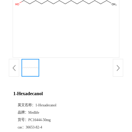
1-Hexadecanol
英文名称：
1-Hexadecanol
品牌：
Medlife
货号：
PC16444-50mg
cas：
36653-82-4