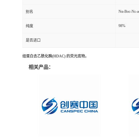
Nα-Boc-Nε-ac
别名
98%
纯度
是否进口
组蛋白去乙酰化酶(HDAC) 的荧光底物。
相关产品：