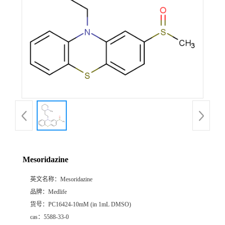
Mesoridazine
英文名称：
Mesoridazine
品牌：
Medlife
货号：
PC16424-10mM (in 1mL DMSO)
cas：
5588-33-0