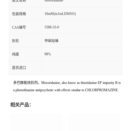
Mesoridazine
英文名称
10mM(in1mLDMSO)
包装规格
5588-33-0
CAS编号
别名
甲砜哒嗪
98%
纯度
是否进口
多巴胺能拮抗剂。Mesoridazine, also know as thioridazine EP impurity B is
a phenothiazine antipsychotic with effects similar to CHLORPROMAZINE.
相关产品：