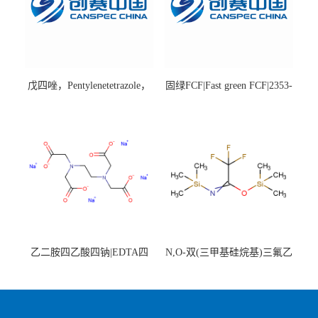
戊四唑，Pentylenetetrazole，
固绿FCF|Fast green FCF|2353-
98%|54-95-5
45-9|BS 85%
乙二胺四乙酸四钠|EDTA四
N,O-双(三甲基硅烷基)三氟乙
钠，Sodium edetate，64-02-8
酰胺，25561-30-2，98+％