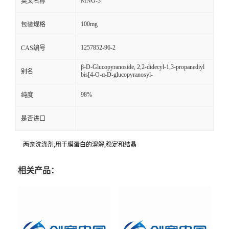
MNG-3
英文名称
100mg
包装规格
1257852-96-2
CAS编号
β-D-Glucopyranoside, 2,2-didecyl-1,3-propanediyl
别名
bis[4-O-α-D-glucopyranosyl-
98%
纯度
是否进口
两亲洗涤剂;用于膜蛋白的溶解,稳定和结晶
相关产品：