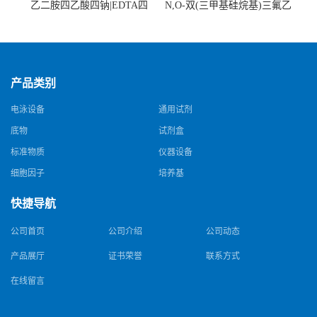
乙二胺四乙酸四钠|EDTA四
N,O-双(三甲基硅烷基)三氟乙
钠，Sodium edetate，64-02-8
酰胺，25561-30-2，98+％
产品类别
电泳设备
通用试剂
底物
试剂盒
标准物质
仪器设备
细胞因子
培养基
快捷导航
公司首页
公司介绍
公司动态
产品展厅
证书荣誉
联系方式
在线留言