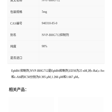
NVP-BHG712
英文名称
5mg
包装规格
940310-85-0
CAS编号
别名
NVP-BHG712抑制剂
98%
纯度
是否进口
EphB4 抑制剂,NVP-BHG712是EphB4抑制剂,ED50为25 nM,对c-Raf,c-Src
和c-Abl的IC50分别为0.395 μM,1.266 μM和1.667 μM。
相关产品：