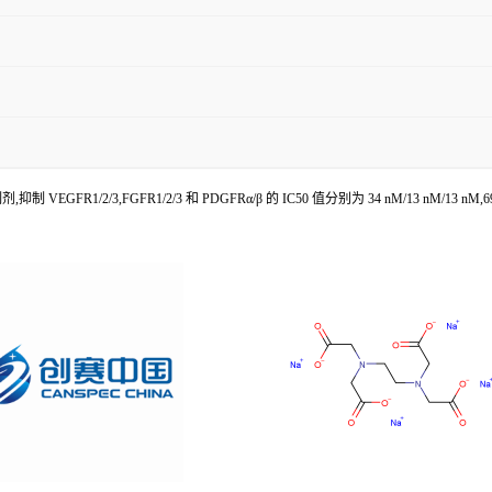
R1/2/3,FGFR1/2/3 和 PDGFRα/β 的 IC50 值分别为 34 nM/13 nM/13 nM,69 nM