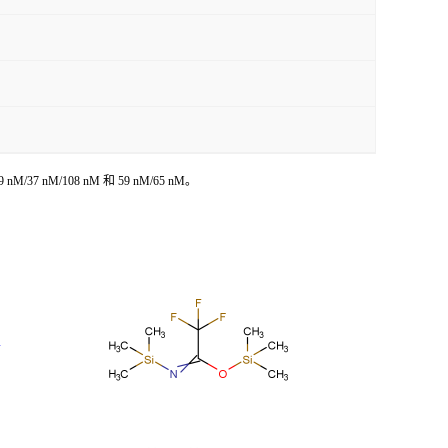
/37 nM/108 nM 和 59 nM/65 nM。