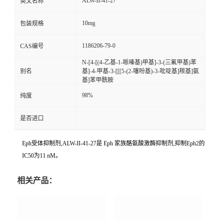
ALW-II-41-27
英文名称
10mg
包装规格
1186206-79-0
CAS编号
N-[4-[(4-乙基-1-哌嗪基)甲基]-3-(三氟甲基)苯
别名
基]-4-甲基-3-[[[5-(2-噻吩基)-3-吡啶基]羰基]氨
基]苯甲酰胺
98%
纯度
是否进口
Eph受体抑制剂,ALW-II-41-27是 Eph 家族酪氨酸激酶抑制剂,抑制Eph2的
IC50为11 nM。
相关产品：