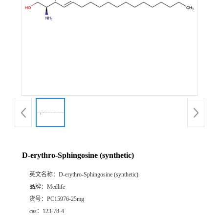
D-erythro-Sphingosine (synthetic)
英文名称：
D-erythro-Sphingosine (synthetic)
品牌：
Medlife
货号：
PC15976-25mg
cas：
123-78-4