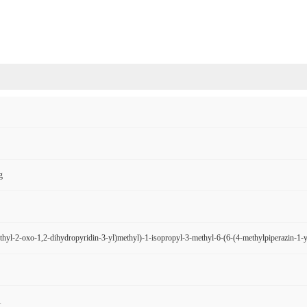
g
hyl-2-oxo-1,2-dihydropyridin-3-yl)methyl)-1-isopropyl-3-methyl-6-(6-(4-methylpiperazin-1-
1