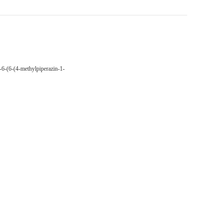
-6-(6-(4-methylpiperazin-1-