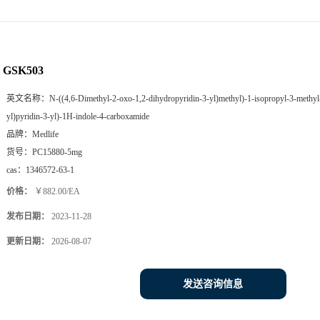
GSK503
英文名称：
N-((4,6-Dimethyl-2-oxo-1,2-dihydropyridin-3-yl)methyl)-1-isopropyl-3-methyl
yl)pyridin-3-yl)-1H-indole-4-carboxamide
品牌：
Medlife
货号：
PC15880-5mg
cas：
1346572-63-1
价格：
￥882.00/EA
发布日期：
2023-11-28
更新日期：
2026-08-07
发送咨询信息