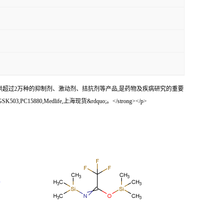
子化合物大量库存,提供超过2万种的抑制剂、激动剂、拮抗剂等产品,是药物及疾病研究的重要
PC15880,Medlife,上海现货&rdquo;。</strong></p>