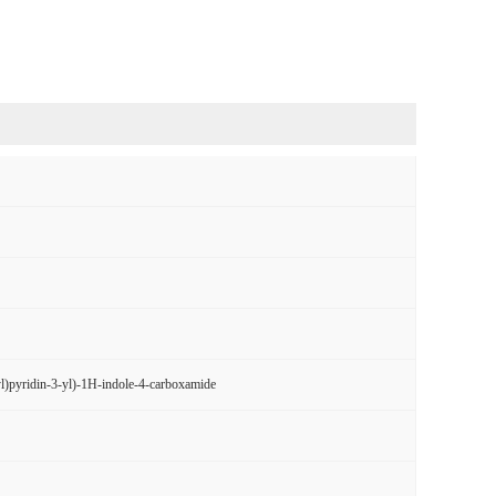
yl)pyridin-3-yl)-1H-indole-4-carboxamide