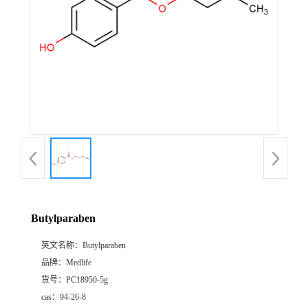
Butylparaben
英文名称：
Butylparaben
品牌：
Medlife
货号：
PC18950-5g
cas：
94-26-8