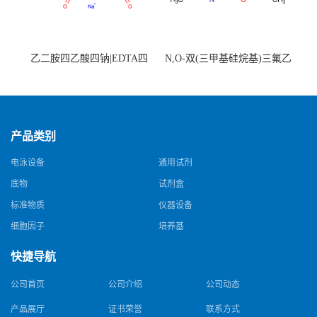
乙二胺四乙酸四钠|EDTA四
N,O-双(三甲基硅烷基)三氟乙
钠，Sodium edetate，64-02-8
酰胺，25561-30-2，98+％
产品类别
电泳设备
通用试剂
底物
试剂盒
标准物质
仪器设备
细胞因子
培养基
快捷导航
公司首页
公司介绍
公司动态
产品展厅
证书荣誉
联系方式