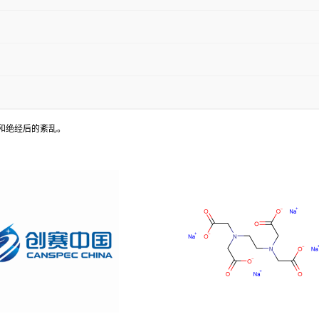
更年期和绝经后的紊乱。