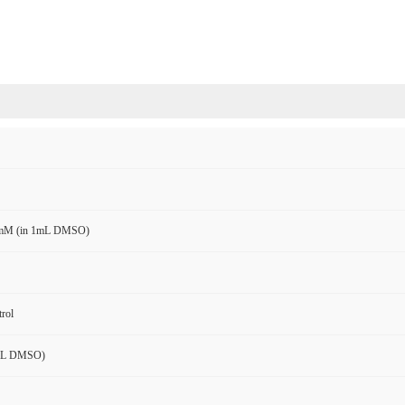
mM (in 1mL DMSO)
trol
mL DMSO)