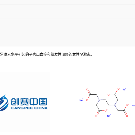
位症,由异常激素水平引起的子宫出血症和继发性闭经的女性孕激素。