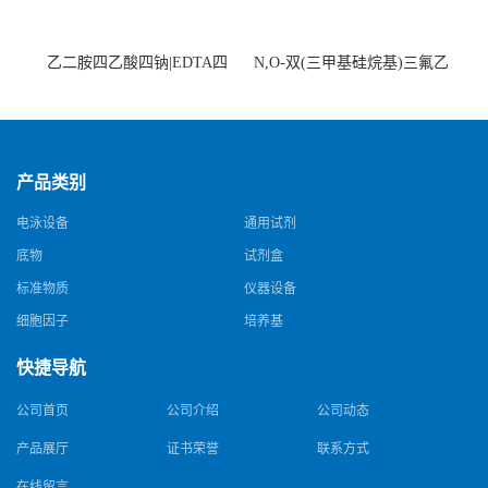
乙二胺四乙酸四钠|EDTA四
N,O-双(三甲基硅烷基)三氟乙
钠，Sodium edetate，64-02-8
酰胺，25561-30-2，98+％
产品类别
电泳设备
通用试剂
底物
试剂盒
标准物质
仪器设备
细胞因子
培养基
快捷导航
公司首页
公司介绍
公司动态
产品展厅
证书荣誉
联系方式
在线留言