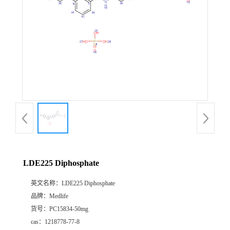
LDE225 Diphosphate
英文名称：
LDE225 Diphosphate
品牌：
Medlife
货号：
PC15834-50mg
cas：
1218778-77-8