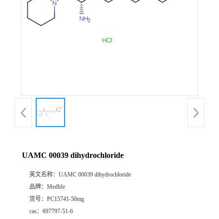
UAMC 00039 dihydrochloride
英文名称：
UAMC 00039 dihydrochloride
品牌：
Medlife
货号：
PC15741-50mg
cas：
697797-51-6