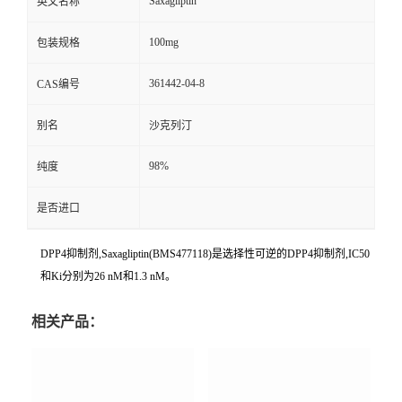
Saxagliptin
英文名称
100mg
包装规格
361442-04-8
CAS编号
别名
沙克列汀
98%
纯度
是否进口
DPP4抑制剂,Saxagliptin(BMS477118)是选择性可逆的DPP4抑制剂,IC50
和Ki分别为26 nM和1.3 nM。
相关产品：