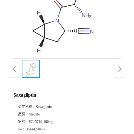
Saxagliptin
英文名称：
Saxagliptin
品牌：
Medlife
货号：
PC15719-100mg
cas：
361442-04-8