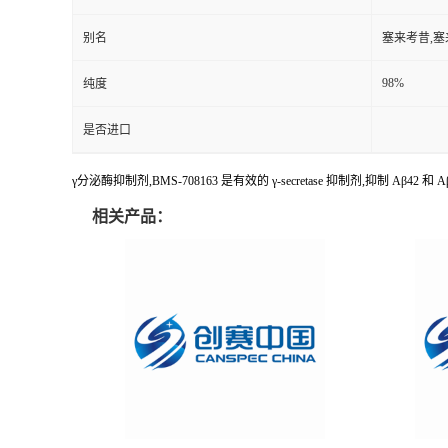
别名
塞来考昔,塞
98%
纯度
是否进口
γ分泌酶抑制剂,BMS-708163 是有效的 γ-secretase 抑制剂,抑制 Aβ42 和 Aβ4
相关产品：