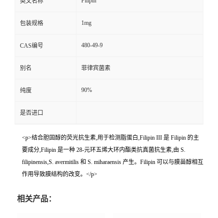
Filipin
英文名称
1mg
包装规格
480-49-9
CAS编号
别名
菲律宾菌素
90%
纯度
是否进口
<p>结合胆固醇的荧光抗生素,用于检测脂蛋白,Filipin III 是 Filipin 的主
要成分,Filipin 是一种 28-元环五烯大环内酯类抗真菌抗生素,由 S.
filipinensis,S. avermitilis 和 S. miharaensis 产生。Filipin 可以与膜甾醇相互
作用导致膜结构的改变。</p>
相关产品：