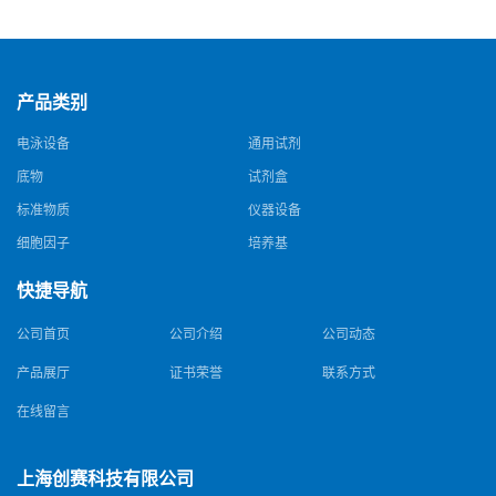
钠，Sodium edetate，64-02-8
酰胺，25561-30-2，98+％
产品类别
电泳设备
通用试剂
底物
试剂盒
标准物质
仪器设备
细胞因子
培养基
快捷导航
公司首页
公司介绍
公司动态
产品展厅
证书荣誉
联系方式
在线留言
上海创赛科技有限公司