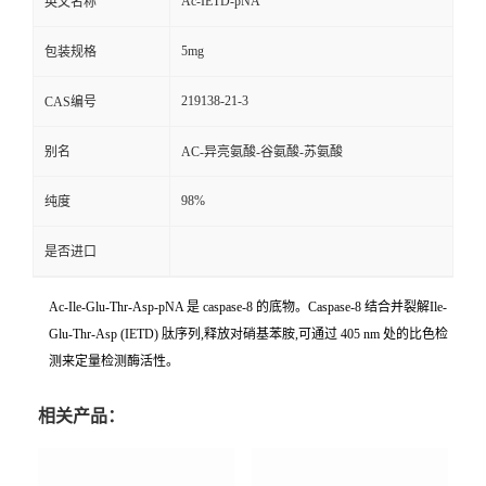
Ac-IETD-pNA
英文名称
5mg
包装规格
219138-21-3
CAS编号
别名
AC-异亮氨酸-谷氨酸-苏氨酸
98%
纯度
是否进口
Ac-Ile-Glu-Thr-Asp-pNA 是 caspase-8 的底物。Caspase-8 结合并裂解Ile-
Glu-Thr-Asp (IETD) 肽序列,释放对硝基苯胺,可通过 405 nm 处的比色检
测来定量检测酶活性。
相关产品：