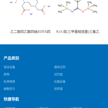
乙二胺四乙酸四钠|EDTA四
N,O-双(三甲基硅烷基)三氟乙
钠，Sodium edetate，64-02-8
酰胺，25561-30-2，98+％
产品类别
电泳设备
通用试剂
底物
试剂盒
标准物质
仪器设备
细胞因子
培养基
快捷导航