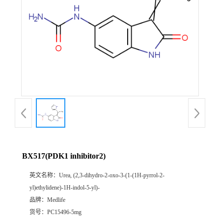
BX517(PDK1 inhibitor2)
英文名称：
Urea, (2,3-dihydro-2-oxo-3-(1-(1H-pyrrol-2-
yl)ethylidene)-1H-indol-5-yl)-
品牌：
Medlife
货号：
PC15496-5mg