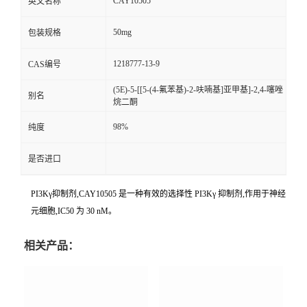
CAY10505
英文名称
50mg
包装规格
1218777-13-9
CAS编号
(5E)-5-[[5-(4-氟苯基)-2-呋喃基]亚甲基]-2,4-噻唑
别名
烷二酮
98%
纯度
是否进口
PI3Kγ抑制剂,CAY10505 是一种有效的选择性 PI3Kγ 抑制剂,作用于神经
元细胞,IC50 为 30 nM。
相关产品：