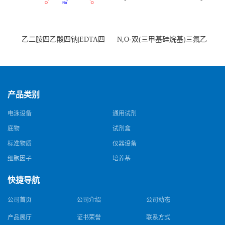
乙二胺四乙酸四钠|EDTA四
N,O-双(三甲基硅烷基)三氟乙
钠，Sodium edetate，64-02-8
酰胺，25561-30-2，98+％
产品类别
电泳设备
通用试剂
底物
试剂盒
标准物质
仪器设备
细胞因子
培养基
快捷导航
公司首页
公司介绍
公司动态
产品展厅
证书荣誉
联系方式