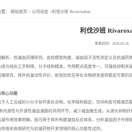
位置：
网站首页
>
公司动态
>
利伐沙班 Rivaroxaban
利伐沙班 Rivaroxa
发表时间：2026-05-26
制解析、抗凝血药理研究、血栓模型构建、凝血因子活性测定以及抗凝药
合成与纯化工艺制得，分子结构精准，作用靶点高度专一，可强效抑制关
机理探究、体外抗凝活性评价、新型抗栓先导化合物研发提供稳定可靠的
与核心功能
属于人工合成的小分子杂环类化合物，化学结构稳定，空间构型可精准匹
，阻断内源性与外源性凝血通路的共同环节，减少凝血酶生成，从源头抑制
抗凝作用效果明确，既可用于体外构建凝血反应体系，分析凝血因子作用
血栓相关疾病研究与抗凝药物开发领域的核心功能性试剂。