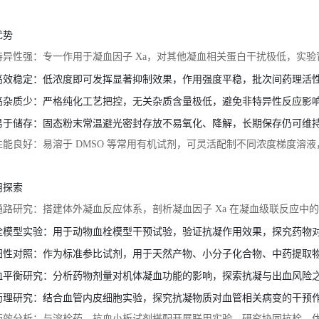
优势
特异性强：专一作用于凝血因子 Xa，对其他凝血相关蛋白干扰极低，实
高效稳定：低浓度即可发挥显著抑制效果，作用强度平稳，批次间药理活
高杂质少：严格纯化工艺把控，无关杂质含量极低，避免非特异性反应影
易于储存：固态粉末常温避光密封存放不易氧化、降解，长期保存仍可维
性能良好：易溶于 DMSO 等常用有机试剂，可灵活配制不同浓度梯度溶
用探索
通路研究：搭建体外凝血反应体系，剖析凝血因子 Xa 在凝血级联反应中
栓模型实验：用于动物血栓模型干预试验，验证抗凝作用效果，探究药物
阳性对照：作为标准参比试剂，用于天然产物、小分子化合物、中药提取
血平衡研究：分析药物剂量对机体凝血功能的影响，探索抗凝与出血风险
药理研究：结合血管内皮细胞实验，探究抗凝物质对血管相关病变的干预
药效分析：与溶栓药、抗血小板试剂搭配开展联用实验，研究协同抗栓、