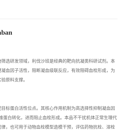
ban
物筛选研发领域，利伐沙班是经典的靶向抗凝类科研试剂。本
键凝血因子活性，阻断凝血级联反应，有效阻碍血栓形成，为
实验原料支撑。
配目标蛋白活性位点。其核心作用机制为高选择性抑制凝血因
纤维蛋白转化，进而阻止血栓形成。本品不干扰机体正常生理代
规律，也可用于动物血栓模型造模干预，评估药物抗栓、溶栓