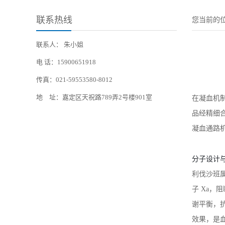
联系热线
您当前的
联系人： 朱小姐
电 话：15900651918
传真：021-59553580-8012
地 址：嘉定区天祝路789弄2号楼901室
在凝血机
品经精细
凝血通路
分子设计
利伐沙班
子 Xa
谢平衡，
效果，是