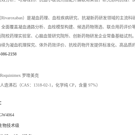
Rivaroxaban）是凝血药理、血栓疾病研究、抗凝新药研发领域的主
，全面覆盖凝血通路分析、血栓模型构建、候选药物筛选、联合用药评价
药院校药理实验室、心脑血管研究院所、创新药物研发企业常备基础试剂
持续为凝血机理探究、体外药效评价、抗栓药物开发提供标准化、高品质
-086-2158
Roquinimex 罗喹美克
人造沸石（CAS：1318-02-1，化学纯 CP，含量 97%）
：
GW4064
生物技术级