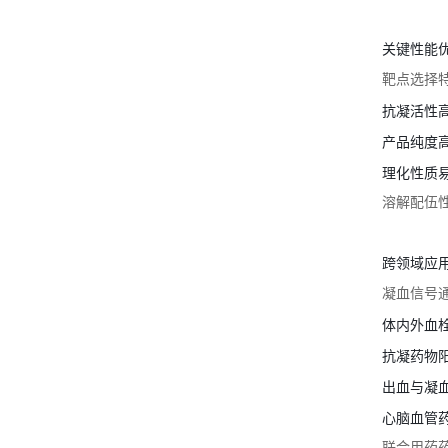
关键性能
靶点选择
抗凝活性
产品纯度
理化性质
溶解配伍
跨领域应
凝血信号
体内外血
抗凝药物
出血与凝
心脑血管
联合用药