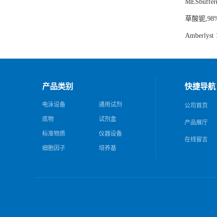
MESbuffer
草酸铌,98
Amberl
产品类别
快捷导航
电泳设备
通用试剂
公司首页
底物
试剂盒
产品展厅
标准物质
仪器设备
在线留言
细胞因子
培养基