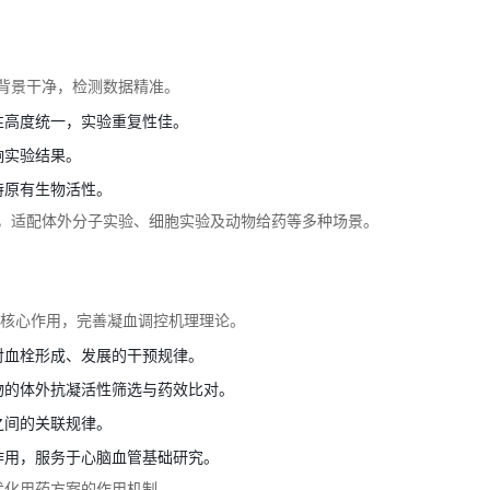
验背景干净，检测数据精准。
性高度统一，实验重复性佳。
响实验结果。
持原有生物活性。
液，适配体外分子实验、细胞实验及动物给药等多种场景。
的核心作用，完善凝血调控机理理论。
对血栓形成、发展的干预规律。
物的体外抗凝活性筛选与药效比对。
之间的关联规律。
作用，服务于心脑血管基础研究。
优化用药方案的作用机制。